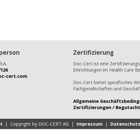
person
Zertifizierung
B.A.
Doc-Cert ist eine Zertifizierungs
7126
Einrichtungen im Health Care Be
doc-cert.com
Doc-Cert bietet spezifisches Wi
Fachgesellschaften und Geschäft
Allgemeine Geschäftsbedin
Zertifizierungen / Begutach
H
| Copyright by DOC-CERT AG |
Impressum
|
Datenschut