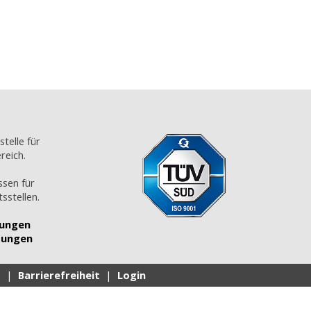
stelle für
reich.
ssen für
sstellen.
gungen
tungen
z
|
Barrierefreiheit
|
Login