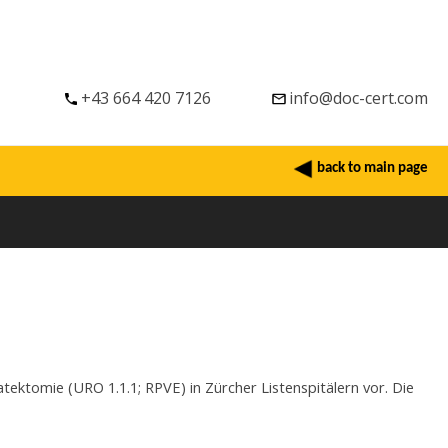
+43 664 420 7126
info@doc-cert.com
back to main page
atektomie (URO 1.1.1; RPVE) in Zürcher Listenspitälern vor. Die