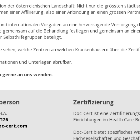
on der österreichischen Landschaft: Nicht nur die grössten städtis
 einer Affiliierung, also einer Anbindung an einen grossen Partne
nd internationalen Vorgaben an eine hervorragende Versorgung die
rufe gemeinsam auf die Behandlung festlegen und gemeinsam an ein
Selbsthilfegruppen beteiligt.
te sehen, welche Zentren an welchen Krankenhäusern über die Zertif
ormationen und Unterlagen abrufbar.
h gerne an uns wenden.
person
Zertifizierung
B.A.
Doc-Cert ist eine Zertifizierungs
7126
Einrichtungen im Health Care Be
doc-cert.com
Doc-Cert bietet spezifisches Wi
Fachgesellschaften und Geschäft